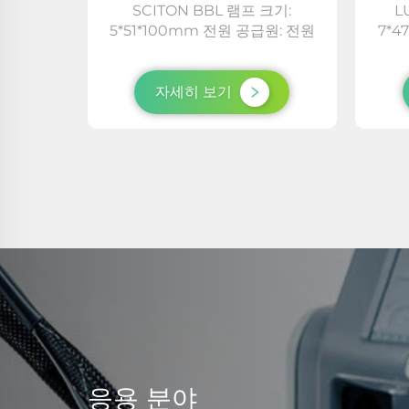
:L2851
SCITON BBL 램프 크기:
L
m 전원:전
5*51*100mm 전원 공급원: 전원
7*4
 냉각 +
공급 장치 냉각 시스템: 수냉 + 라
공급 
반도체 냉
디에이터 및 듀얼 팬 + 반도체 냉각
디에이
I모드 설
+ 공기 냉각 상표: LUMI 모드 설정:
+ 공기
자세히 보기
.000kg
2단계 패키지 총 중량: 1....
응용 분야