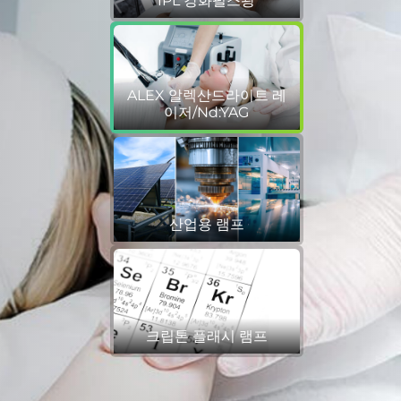
IPL 강화펄스광
ALEX 알렉산드라이트 레
이저/Nd:YAG
산업용 램프
크립톤 플래시 램프