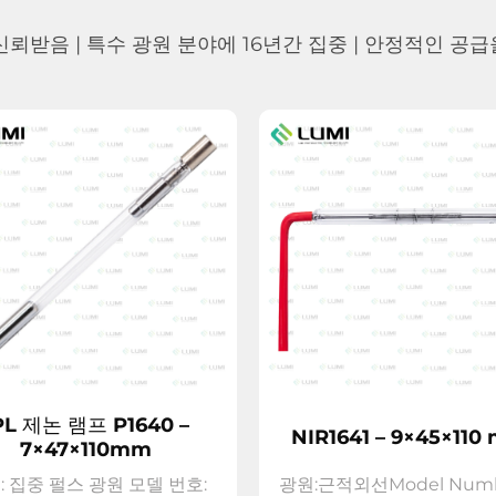
뢰받음 | 특수 광원 분야에 16년간 집중 | 안정적인 공급을 
PL 제논 램프 P1640 –
NIR1641 – 9×45×110
7×47×110mm
: 집중 펄스 광원 모델 번호:
광원:근적외선Model Num