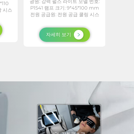
광원: 강력 펄스 라이트 모델 번호:
*110
램프 크기
P1541 램프 크기: 9*45*100 mm
 시스
원 공급
전원 공급원: 전원 공급 쿨링 시스
 듀얼
라디에이
템: 수냉 + 라디에이터 및 듀얼 팬 +
냉각상
각 + 
반도체 냉각 + 공기 냉각 상표:
패키지
정:2 모
LUMI 모드 설정 2 모드 포장 총 중
자세히 보기
..
량: 1...