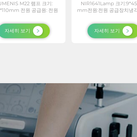
UMENIS M22 램프 크기:
NIR1641Lamp 크기:9*45
7*110mm 전원 공급원: 전원
mm전원:전원 공급장치냉각
장치 냉각 시스템: 수냉 + 라
템:물 냉각 + 라디에이터 및
터 및 듀얼 팬 + 반도체 냉각
팬 + 반도체 냉각 + 공기 
 냉각 상표: LUMI 모드 설정:
표:LUMI모드 설정2 모드
자세히 보기
자세히 보기
2단계 패키지 총 중량: 1...
총 중량:1.000kg패키지.