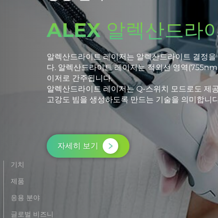
산업용 램프
당사 회사는 다음을 포함한 특수 응용 분야를 위
태양광 테스트용 태양광 시뮬레이터 램프.
신속한 살균을 위한 고강도 펄스 자외선 살균 램프
레이저 시스템의 펌프 소스로 사용되는 레이저 제
게이거-뮐러 튜브(Geiger-Müller Tubes)와
자세히 보기
기치
제품
응용 분야
글로벌 비즈니