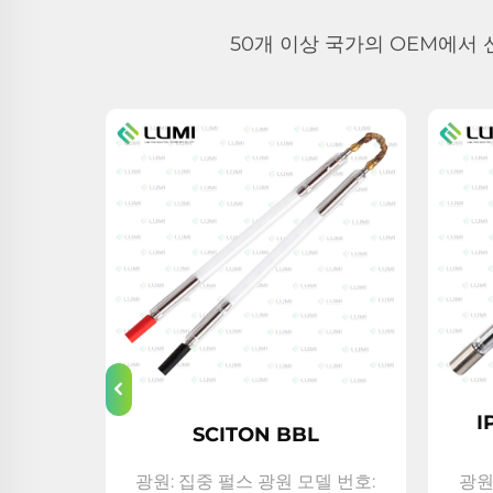
50개 이상 국가의 OEM에서 신
I
SCITON BBL
851-
m
광원: 집중 펄스 광원 모델 번호:
광원