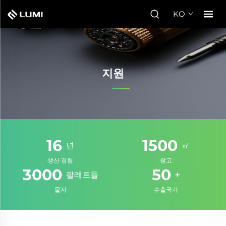
KO
지원
16
1500
년
㎡
생산 경험
창고
3000
50
팔레트들
+
물자
수출국가