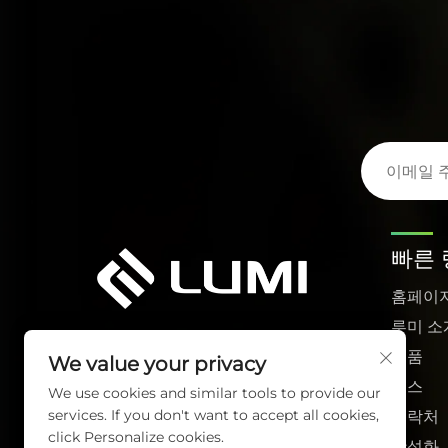
빠른 
홈페이
루미 소
제품
We value your privacy
뉴스
We use cookies and similar tools to provide our
services. If you don't want to accept all cookies,
연락처
click Personalize cookies.
활성화