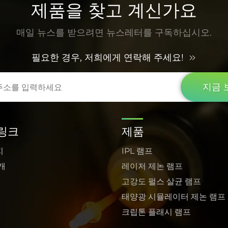
제품을 찾고 계신가요
매일 뉴스를 받으려면 뉴스레터를 구독하십시오.
필요한 경우, 저희에게 연락해 주세요!
지금 
링크
제품
지
IPL 램프
개
레이저 제논 램프
고강도 펄스 살균 램프
태양광 시뮬레이터 제논 램프
크립톤 플래시 램프