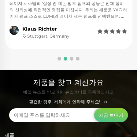
레이저 시스템의 '심장'인 제논 펌프 램프의 성능은 전체 장비
의 신뢰성에 직접적인 영향을 미칩니다. 우리는 새로운 YAG 레
이저 펌프 소스로 LUMI의 레이저 제논 램프를 선택했으며, 이
는 현명한 결정이었습니다. 이 램프의 점화 성능은 매우 신뢰성
Klaus Richter
이 높으며, 스펙트럼 에너지 출력이 우리 크리스탈 로드와 높은





수준으로 일치하고, 에너지 변환 효율도 뛰어납니다. 고출력,
Stuttgart, Germany
고주파 작동 조건에서도 안정적인 펄스 출력을 유지하여 절단
및 용접 공정의 정밀도를 보장합니다. 또한 강력한 전극 설계와
우수한 방열 성능을 통해 수명이 현저히 연장되어 고객의 유지
보수 비용을 절감할 수 있습니다.
제품을 찾고 계신가요
매일 뉴스를 받으려면 뉴스레터를 구독하십시오.
필요한 경우, 저희에게 연락해 주세요!
지금 보내기
제품