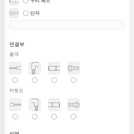
구리 헤드
단자
연결부
음극
카토드
성명