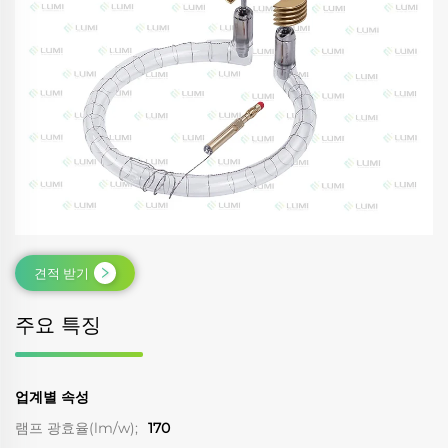
견적 받기
주요 특징
업계별 속성
램프 광효율(lm/w);
170