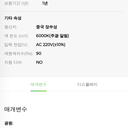
보증기간 (년):
1년
기타 속성
원산지:
중국 장쑤성
색 온도 (cct):
6000K(주광 알림)
입력 전압(V):
AC 220V(±10%)
색현색지수(Ra);
90
지원 디머:
NO
매개변수
디스플레이
매개변수
광원: