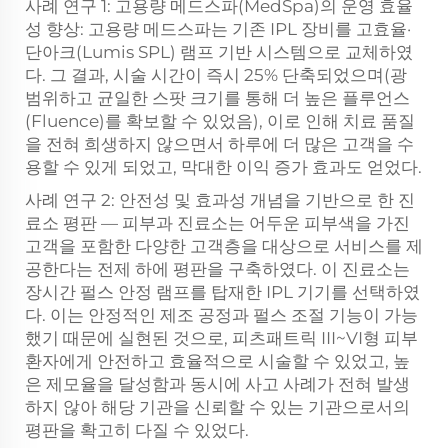
사례 연구 1: 고용량 메드스파(MedSpa)의 운영 효율
성 향상: 고용량 메드스파는 기존 IPL 장비를 고효율·
단아크(Lumis SPL) 램프 기반 시스템으로 교체하였
다. 그 결과, 시술 시간이 즉시 25% 단축되었으며(광
범위하고 균일한 스팟 크기를 통해 더 높은 플루언스
(Fluence)를 확보할 수 있었음), 이로 인해 치료 품질
을 전혀 희생하지 않으면서 하루에 더 많은 고객을 수
용할 수 있게 되었고, 막대한 이익 증가 효과도 얻었다.
사례 연구 2: 안전성 및 효과성 개념을 기반으로 한 진
료소 평판 — 피부과 진료소는 어두운 피부색을 가진
고객을 포함한 다양한 고객층을 대상으로 서비스를 제
공한다는 전제 하에 평판을 구축하였다. 이 진료소는
장시간 펄스 안정 램프를 탑재한 IPL 기기를 선택하였
다. 이는 안정적인 제조 공정과 펄스 조절 기능이 가능
했기 때문에 실현된 것으로, 피츠패트릭 III~VI형 피부
환자에게 안전하고 효율적으로 시술할 수 있었고, 높
은 제모율을 달성함과 동시에 사고 사례가 전혀 발생
하지 않아 해당 기관을 신뢰할 수 있는 기관으로서의
평판을 확고히 다질 수 있었다.