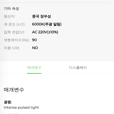
기타 속성
원산지:
중국 장쑤성
색 온도 (cct):
6000K(주광 알림)
입력 전압(V):
AC 220V(±10%)
색현색지수(Ra);
90
지원 디머:
NO
매개변수
디스플레이
매개변수
광원:
Intense pulsed light