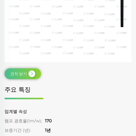
견적 받기
주요 특징
업계별 속성
램프 광효율(lm/w);
170
보증기간 (년):
1년