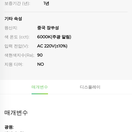
보증기간 (년):
1년
기타 속성
원산지:
중국 장쑤성
색 온도 (cct):
6000K(주광 알림)
입력 전압(V):
AC 220V(±10%)
색현색지수(Ra);
90
지원 디머:
NO
매개변수
디스플레이
매개변수
광원: