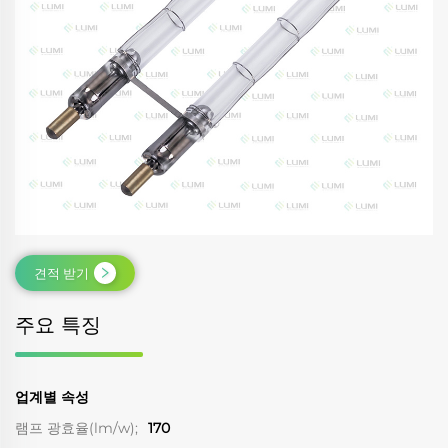
견적 받기
주요 특징
업계별 속성
램프 광효율(lm/w);
170