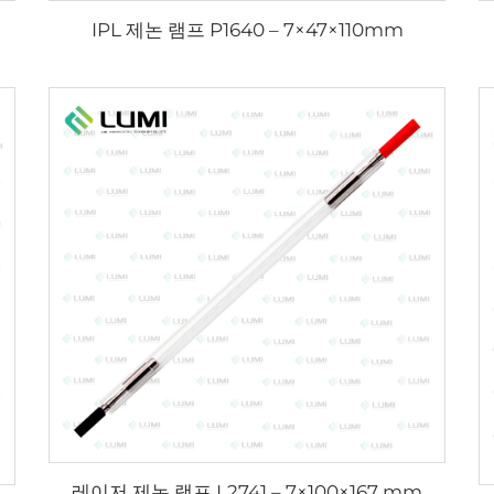
IPL 제논 램프 P1640 – 7×47×110mm
레이저 제논 램프 L2741 – 7×100×167 mm