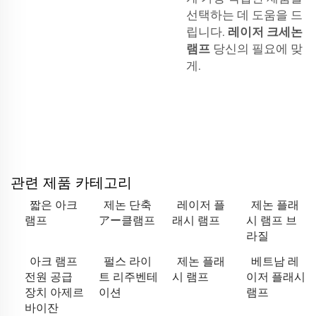
선택하는 데 도움을 드
립니다.
레이저 크세논
램프
당신의 필요에 맞
게.
관련 제품 카테고리
짧은 아크
제논 단축
레이저 플
제논 플래
램프
アー클램프
래시 램프
시 램프 브
라질
아크 램프
펄스 라이
제논 플래
베트남 레
전원 공급
트 리주벤테
시 램프
이저 플래시
장치 아제르
이션
램프
바이잔