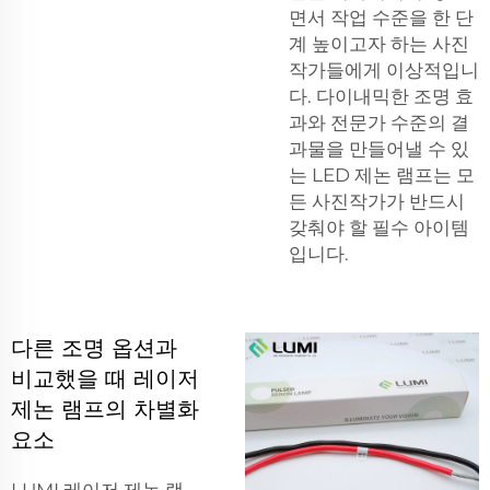
면서 작업 수준을 한 단
계 높이고자 하는 사진
작가들에게 이상적입니
다. 다이내믹한 조명 효
과와 전문가 수준의 결
과물을 만들어낼 수 있
는 LED 제논 램프는 모
든 사진작가가 반드시
갖춰야 할 필수 아이템
입니다.
다른 조명 옵션과
비교했을 때 레이저
제논 램프의 차별화
요소
LUMI 레이저 제논 램