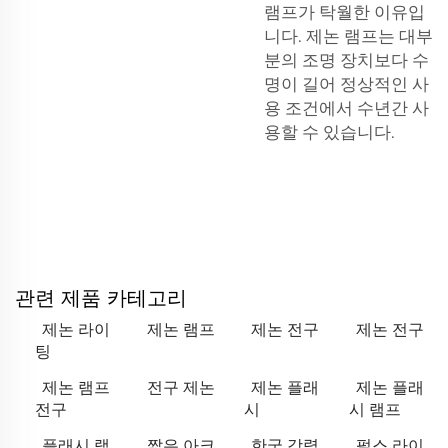
램프가 탁월한 이유입
니다. 제논 램프는 대부
분의 조명 장치보다 수
명이 길어 정상적인 사
용 조건에서 수년간 사
용할 수 있습니다.
관련 제품 카테고리
제논 라이
제논 램프
제논 전구
제논 전구
팅
제논 램프
전구 제논
제논 플래
제논 플래
전구
시
시 램프
플래시 램
짧은 아크
한국 강력
펄스 라이