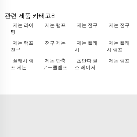
관련 제품 카테고리
제논 라이
제논 램프
제논 전구
제논 전구
팅
제논 램프
전구 제논
제논 플래
제논 플래
전구
시
시 램프
플래시 램
제논 단축
초단파 펄
제논 램프
프 제논
アー클램프
스 레이저