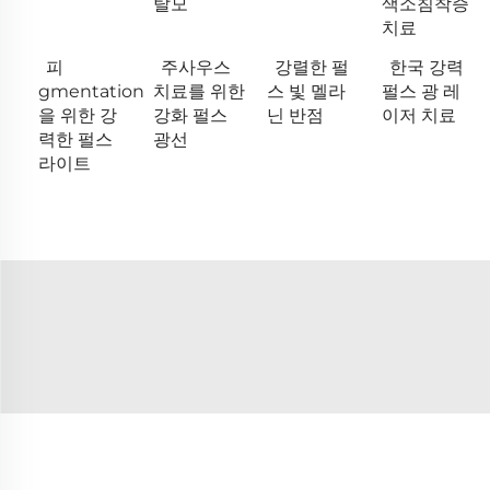
탈모
색소침착증
치료
피
주사우스
강렬한 펄
한국 강력
gmentation
치료를 위한
스 빛 멜라
펄스 광 레
을 위한 강
강화 펄스
닌 반점
이저 치료
력한 펄스
광선
라이트