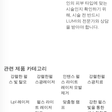
인의 피부 타입에 맞는
시술인지 확인하기 위
해, 시술 전 반드시
LUMI의 전문가와 상담
을 받아야 합니다.
관련 제품 카테고리
강렬한 펄
강렬한펄
인텐스 펄
강렬한펄
스 빛 탈모
스광레이저
스 라이트
스광치료
레이저 모발
제거
Lpl 레이저
펄스 라이
맞춤형 램
강한 펄스
트 레이저
프
빛을 통한