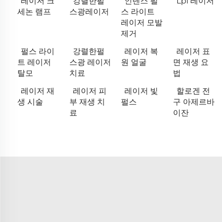
레이저 크
강렬한펄
인텐스 펄
Lpl 레이저
세논 램프
스광레이저
스 라이트
레이저 모발
제거
펄스 라이
강렬한펄
레이저 복
레이저 표
트 레이저
스광 레이저
원 얼굴
면 재생 요
탈모
치료
법
레이저 재
레이저 피
레이저 빛
할로겐 전
생 시술
부 재생 치
펄스
구 아제르바
료
이잔