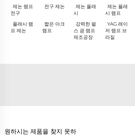
제논 램프
전구 제논
제논 플래
제논 플래
전구
시
시 램프
플래시 램
짧은 아크
강력한 펄
YAG 레이
프 제논
램프
스 광 램프
저 램프 브
제조공장
라질
원하시는 제품을 찾지 못하